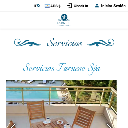
Iniciar Sesión
IT
ARS $
Check In
Servicios
Servicios Farnese Spa