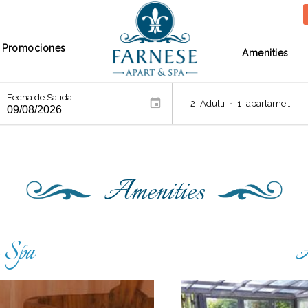
Promociones
Amenities
Fecha de Salida
2
Adulti
•
1
apartamento
Amenities
 Spa
A