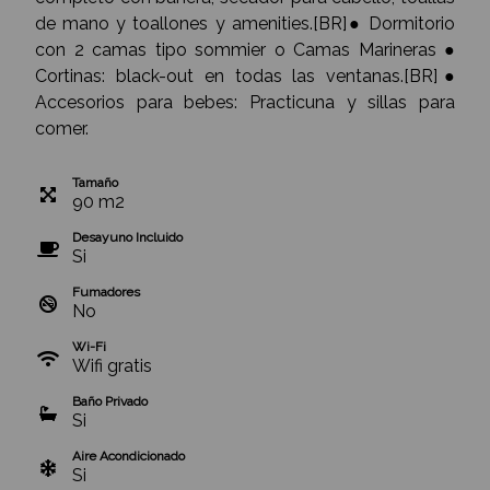
de mano y toallones y amenities.[BR]● Dormitorio
con 2 camas tipo sommier o Camas Marineras ●
Cortinas: black-out en todas las ventanas.[BR]●
Accesorios para bebes: Practicuna y sillas para
comer.
Tamaño
90
m
2
Desayuno Incluido
Si
Fumadores
No
Wi-Fi
Wifi gratis
Baño Privado
Si
Aire Acondicionado
Si