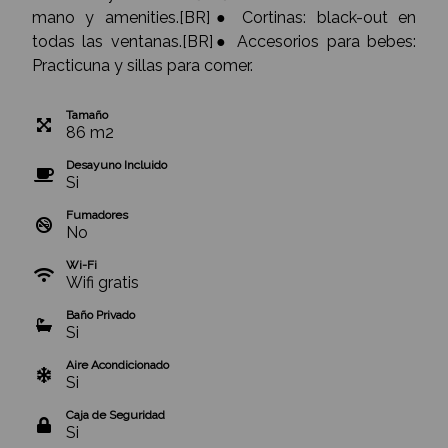
mano y amenities.[BR]● Cortinas: black-out en
todas las ventanas.[BR]● Accesorios para bebes:
Practicuna y sillas para comer.
Tamaño
86
m
2
Desayuno Incluido
Si
Fumadores
No
Wi-Fi
Wifi gratis
Baño Privado
Si
Aire Acondicionado
Si
Caja de Seguridad
Si