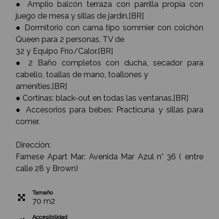
● Amplio balcón terraza con parrilla propia con
juego de mesa y sillas de jardín.[BR]
● Dormitorio con cama tipo sommier con colchón
Queen para 2 personas, TV de
32 y Equipo Frío/Calor.[BR]
● 2 Baño completos con ducha, secador para
cabello, toallas de mano, toallones y
amenities.[BR]
● Cortinas: black-out en todas las ventanas.[BR]
● Accesorios para bebes: Practicuna y sillas para
comer.
Dirección:
Farnese Apart Mar: Avenida Mar Azul n° 36 ( entre
calle 28 y Brown)
Tamaño
70
m
2
Accesibilidad