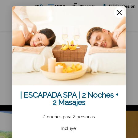
Iniciar Sesión
ES
ARS $
Check In
Farnese
Apart
Spa
| ESCAPADA SPA | 2 Noches +
2 Masajes
2 noches para 2 personas
Incluye: