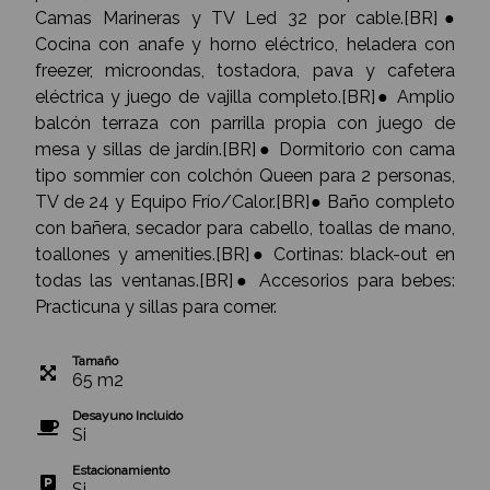
Camas Marineras y TV Led 32 por cable.[BR]●
Cocina con anafe y horno eléctrico, heladera con
freezer, microondas, tostadora, pava y cafetera
eléctrica y juego de vajilla completo.[BR]● Amplio
balcón terraza con parrilla propia con juego de
mesa y sillas de jardín.[BR]● Dormitorio con cama
tipo sommier con colchón Queen para 2 personas,
TV de 24 y Equipo Frío/Calor.[BR]● Baño completo
con bañera, secador para cabello, toallas de mano,
toallones y amenities.[BR]● Cortinas: black-out en
todas las ventanas.[BR]● Accesorios para bebes:
Practicuna y sillas para comer.
Tamaño
65
m
2
Desayuno Incluido
Si
Estacionamiento
Si